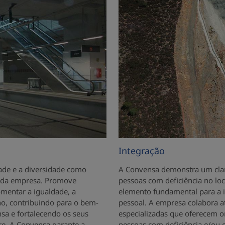
Integração
dade e a diversidade como
A Convensa demonstra um cla
s da empresa. Promove
pessoas com deficiência no lo
mentar a igualdade, a
elemento fundamental para a i
lho, contribuindo para o bem-
pessoal. A empresa colabora 
sa e fortalecendo os seus
especializadas que oferecem o
e. A Convensa garante a
pessoas com deficiência e/ou e