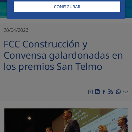
CONFIGURAR
28/04/2023
FCC Construcción y
Convensa galardonadas en
los premios San Telmo
Compa
Compartir en Twitt
Compartir en Li
Compartir e
RSS
Com