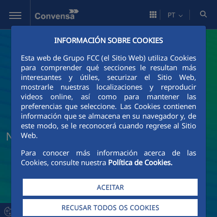
Pular para o Conteúdo principal
PT
INFORMACIÓN SOBRE COOKIES
Esta web de Grupo FCC (el Sitio Web) utiliza Cookies
para comprender qué secciones le resultan más
interesantes y útiles, securizar el Sitio Web,
mostrarle nuestras localizaciones y reproducir
videos online, así como para mantener las
preferencias que seleccione. Las Cookies contienen
información que se almacena en su navegador y, de
este modo, se le reconocerá cuando regrese al Sitio
Notícias e Atualidade da Convensa
Web.
Para conocer más información acerca de las
Cookies, consulte nuestra
Política de Cookies.
ACEITAR
RECUSAR TODOS OS COOKIES