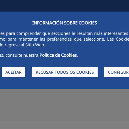
INFORMACIÓN SOBRE COOKIES
S
SUSTENTABILIDADE
ÉTICA E INTEGRIDADE
INOVAÇÃO
ies para comprender qué secciones le resultan más interesantes y 
 como para mantener las preferencias que seleccione. Las Cook
o regrese al Sitio Web.
es, consulte nuestra
Política de Cookies.
rabajos para la modernización
ACEITAR
RECUSAR TODOS OS COOKIES
CONFIGUR
ación de metro de Pavones