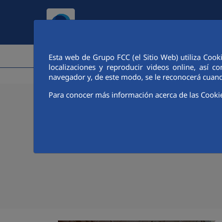
Pular para o Conteúdo principal
COMPANHIA
ATIVIDADE
Esta web de Grupo FCC (el Sitio Web) utiliza Cook
localizaciones y reproducir videos online, así
navegador y, de este modo, se le reconocerá cuand
Para conocer más información acerca de las Cooki
10/07/2018
Convensa inicia los t
ascensores en la est