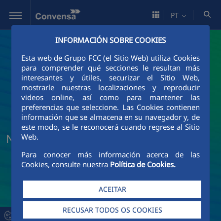
Pular para o Conteúdo principal
PT
INFORMACIÓN SOBRE COOKIES
Esta web de Grupo FCC (el Sitio Web) utiliza Cookies
para comprender qué secciones le resultan más
interesantes y útiles, securizar el Sitio Web,
mostrarle nuestras localizaciones y reproducir
videos online, así como para mantener las
preferencias que seleccione. Las Cookies contienen
información que se almacena en su navegador y, de
este modo, se le reconocerá cuando regrese al Sitio
Notícias e Atualidade da Convensa
Web.
Para conocer más información acerca de las
Cookies, consulte nuestra
Política de Cookies.
ACEITAR
RECUSAR TODOS OS COOKIES