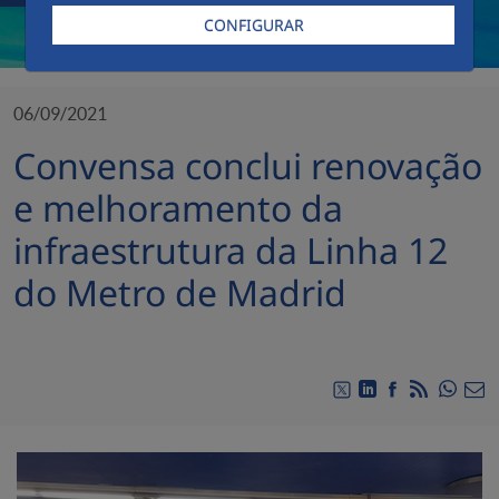
CONFIGURAR
06/09/2021
Convensa conclui renovação
e melhoramento da
infraestrutura da Linha 12
do Metro de Madrid
Compa
Compartir en Twitt
Compartir en Li
Compartir e
RSS
Com