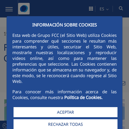
Saltar al contenido principal
ES
INFORMACIÓN SOBRE COOKIES
19/06/2023
Esta web de Grupo FCC (el Sitio Web) utiliza Cookies
para comprender qué secciones le resultan más
FCC celebra su Junta
interesantes y útiles, securizar el Sitio Web,
mostrarle nuestras localizaciones y reproducir
General de Accionistas
videos online, así como para mantener las
preferencias que seleccione. Las Cookies contienen
información que se almacena en su navegador y, de
este modo, se le reconocerá cuando regrese al Sitio
Web.
Compa
Compartir en Twitt
Compartir en Li
Compartir e
RSS
Com
Para conocer más información acerca de las
Cookies, consulte nuestra
Política de Cookies.
ACEPTAR
RECHAZAR TODAS