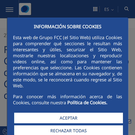
Saltar al contenido principal
ES
INFORMACIÓN SOBRE COOKIES
27/05/2025
Esta web de Grupo FCC (el Sitio Web) utiliza Cookies
para comprender qué secciones le resultan más
FCC Construcción y
interesantes y útiles, securizar el Sitio Web,
mostrarle nuestras localizaciones y reproducir
Convensa presentan el caso
videos online, así como para mantener las
preferencias que seleccione. Las Cookies contienen
de éxito de la integración
información que se almacena en su navegador y, de
este modo, se le reconocerá cuando regrese al Sitio
GIS y BIM en la Línea Rubi
Web.
del Metro de Oporto
Para conocer más información acerca de las
Cookies, consulte nuestra
Política de Cookies.
ACEPTAR
Compa
Compartir en Twitt
Compartir en Li
Compartir e
RSS
Com
RECHAZAR TODAS