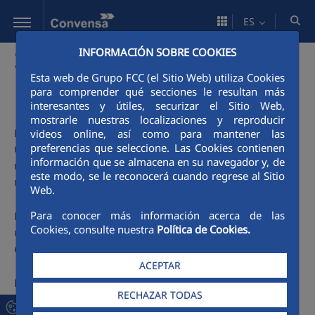
Saltar al contenido principal
ES
Suscripción a
INFORMACIÓN SOBRE COOKIES
Esta web de Grupo FCC (el Sitio Web) utiliza Cookies
novedades - RSS
para comprender qué secciones le resultan más
interesantes y útiles, securizar el Sitio Web,
mostrarle nuestras localizaciones y reproducir
Puede suscribirse a las diferentes secciones de la Sala de
videos online, así como para mantener las
preferencias que seleccione. Las Cookies contienen
Comunicación mediante RSS (sindicación sencilla). De este
información que se almacena en su navegador y, de
modo no es necesario visitar cada página para conocer las
este modo, se le reconocerá cuando regrese al Sitio
novedades.
Web.
Para conocer más información acerca de las
Para suscribirse a un contenido mediante RSS es necesario
Cookies, consulte nuestra
Política de Cookies.
utilizar una herramienta (lector o agregador), como, por
ejemplo, Google Reader, Bloglines o Netvibes.
ACEPTAR
En el siguiente listado están todas las secciones de la Sala
RECHAZAR TODAS
de Comunicación con RSS propio. Puedes suscribirse a