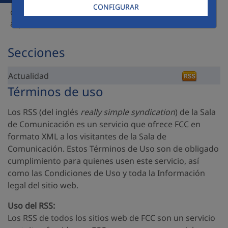
cada una de ellas pulsando en el icono de la herramienta
CONFIGURAR
que utilizar o copiando la dirección del enlace que aparece
al pulsar sobre el título de la sección.
Secciones
Actualidad
Términos de uso
Los RSS (del inglés
really simple syndication
) de la Sala
de Comunicación es un servicio que ofrece FCC en
formato XML a los visitantes de la Sala de
Comunicación. Estos Términos de Uso son de obligado
cumplimiento para quienes usen este servicio, así
como las Condiciones de Uso y toda la Información
legal del sitio web.
Uso del RSS:
Los RSS de todos los sitios web de FCC son un servicio