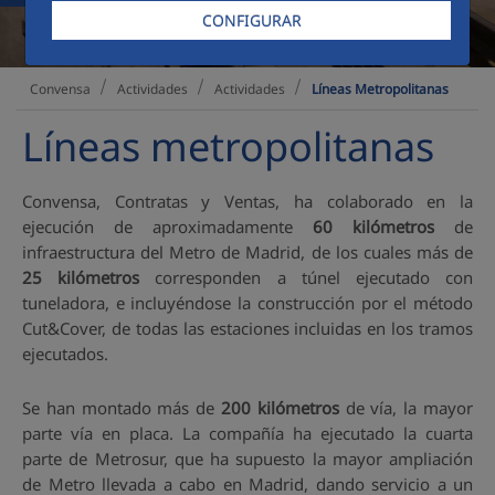
CONFIGURAR
Actividades
Actividades
Líneas Metropolitanas
Convensa
Líneas metropolitanas
Convensa, Contratas y Ventas, ha colaborado en la
ejecución de aproximadamente
60 kilómetros
de
infraestructura del Metro de Madrid, de los cuales más de
25 kilómetros
corresponden a túnel ejecutado con
tuneladora, e incluyéndose la construcción por el método
Cut&Cover, de todas las estaciones incluidas en los tramos
ejecutados.
Se han montado más de
200 kilómetros
de vía, la mayor
parte vía en placa. La compañía ha ejecutado la cuarta
parte de Metrosur, que ha supuesto la mayor ampliación
de Metro llevada a cabo en Madrid, dando servicio a un