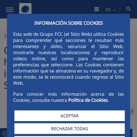
Saltar al contenido principal
ES
INFORMACIÓN SOBRE COOKIES
Esta web de Grupo FCC (el Sitio Web) utiliza Cookies
18/10/2023
para comprender qué secciones le resultan más
interesantes y útiles, securizar el Sitio Web,
Convensa supera un nuevo
mostrarle nuestras localizaciones y reproducir
hito en la renovación
videos online, así como para mantener las
preferencias que seleccione. Las Cookies contienen
integral de la LAV Madrid-
información que se almacena en su navegador y, de
este modo, se le reconocerá cuando regrese al Sitio
Sevilla
Web.
Para conocer más información acerca de las
Cookies, consulte nuestra
Política de Cookies.
Compa
Compartir en Twitt
Compartir en Li
Compartir e
RSS
ACEPTAR
Com
RECHAZAR TODAS